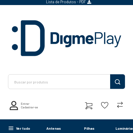
Lista de Produtos - PDF
Entrar
Cadastrar-se
Ver tudo
Antenas
Pilhas
Luminária